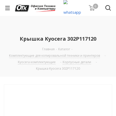
0
Крышка Kyocera 302P117120
Главная
-
Каталог
-
Комплектующие для копировальной техники и принтеров
-
Kyocera комплектующие
-
Корпусные детали
-
Крышка Kyocera 302P117120