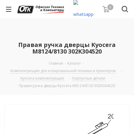
0
Правая ручка дверцы Kyocera
M8124/8130 302K304520
Главная
-
Каталог
-
Комплектующие для копировальной техники и принтеров
-
Kyocera комплектующие
-
Корпусные детали
-
Правая ручка дверцы Kyocera M8124/8130 302K304520