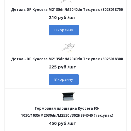
Деталь DP Kyocera M2135dn/M2040dn Тех.упак /302S018750
210
руб.
/шт
В корзину
Деталь DP Kyocera M2135dn/M2040dn Тех.упак /302S018300
225
руб.
/шт
В корзину
Тормозная площадка Kyocera FS-
1030/1035/M2030dn/M2530 /302HS94040 (тех.упак)
450
руб.
/шт