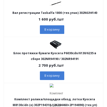
Вал регистрации Taskalfa 1800 (тех.упак) 302NG94140
1 600
руб.
/шт
В корзину
Блок протяжки бумаги Kyocera P6030cdn/6130/6235 в
сборе 302NR94190 / 302NR94191
2 700
руб.
/шт
В корзину
Комплект ролика/площадки обход. лотка Kyocera
M8130cidn (o) 302P194310 /(2K394460+2P194090) (тех.уп)