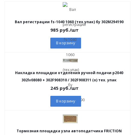
Вал регистрации fs-1040 1060 (тех.упак) бу 302M294190
985
руб.
/шт
В корзину
Накладка площадки отделения ручной подачи p2040
302lv08080 + 302F908310 / 302F908311 (o) тех. упак
245
руб.
/шт
В корзину
Тормозная площадка узла автоподатчика FRICTION