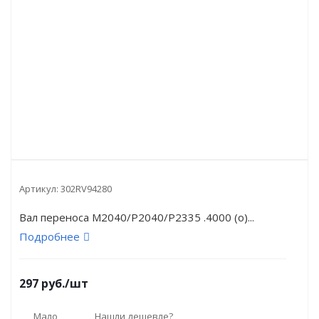
Артикул:
302RV94280
Вал переноса M2040/P2040/P2335 .4000 (o)...
Подробнее
297
руб.
/шт
Мало
Нашли дешевле?