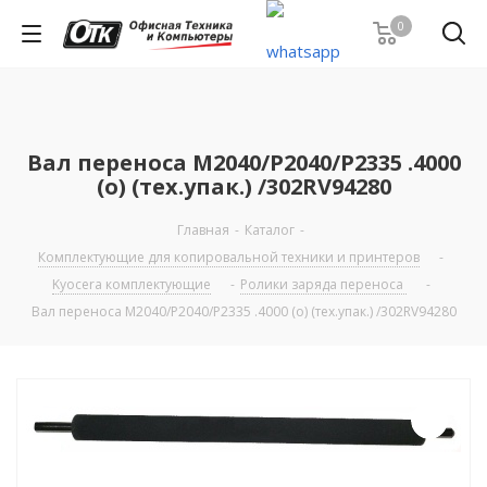
0
Вал переноса M2040/P2040/P2335 .4000
(o) (тех.упак.) /302RV94280
Главная
-
Каталог
-
Комплектующие для копировальной техники и принтеров
-
Kyocera комплектующие
-
Ролики заряда переноса
-
Вал переноса M2040/P2040/P2335 .4000 (o) (тех.упак.) /302RV94280