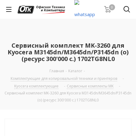
0
Сервисный комплект MK-3260 для
Kyocera M3145dn/M3645dn/P3145dn (о)
(ресурс 300'000 c.) 1702TG8NL0
Главная
-
Каталог
-
Комплектующие для копировальной техники и принтеров
-
Kyocera комплектующие
-
Сервисные комплекты MK
-
Сервисный комплект MK-3260 для Kyocera M3145dn/M3645dn/P3145dn
(о) (ресурс 300'000 c.) 1702TG8NL0