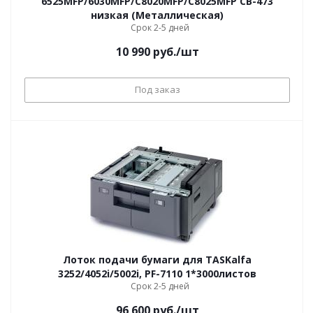
6525MFP/6030MFP/C8020MFP/C8025MFP CB-473
низкая (Металлическая)
Срок 2-5 дней
10 990
руб.
/шт
Под заказ
Лоток подачи бумаги для TASKalfa
3252/4052i/5002i, PF-7110 1*3000листов
Срок 2-5 дней
96 600
руб.
/шт