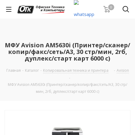
0
МФУ Avision AM5630i (Принтер/сканер/
копир/факс/сеть/A3, 30 стр/мин, 2гб,
дуплекс/старт карт 6000 с)
Главная
-
Каталог
-
Копировальная техника и принтера
-
Avision
-
МФУ Avision AM5630i (Принтер/сканер/копир/факс/сеть/A3, 30 стр/
мин, 2гб, дуплекс/старт карт 6000 с)