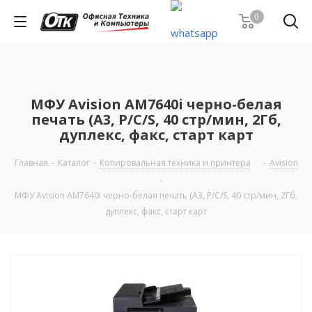
0
МФУ Avision AM7640i черно-белая
печать (A3, P/C/S, 40 стр/мин, 2Гб,
дуплекс, факс, старт карт
Главная
-
Каталог
-
Копировальная техника и принтера
-
Avision
-
МФУ Avision AM7640i черно-белая печать (A3, P/C/S, 40 стр/мин, 2Гб,
дуплекс, факс, старт карт