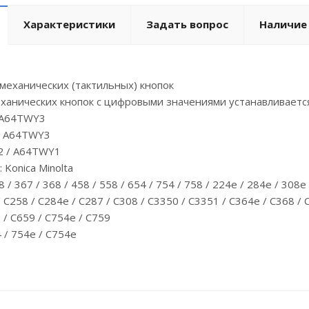
Характеристики
Задать вопрос
Наличие
механических (тактильных) кнопок
ханических кнопок с цифровыми значениями устанавливается
 A64TWY3
: А64ТWY3
2 / A64TWY1
Konica Minolta
8 / 367 / 368 / 458 / 558 / 654 / 754 / 758 / 224e / 284e / 308e
/ C258 / C284e / C287 / C308 / C3350 / C3351 / C364e / C368 /
 / C659 / C754e / C759
4 / 754e / C754e