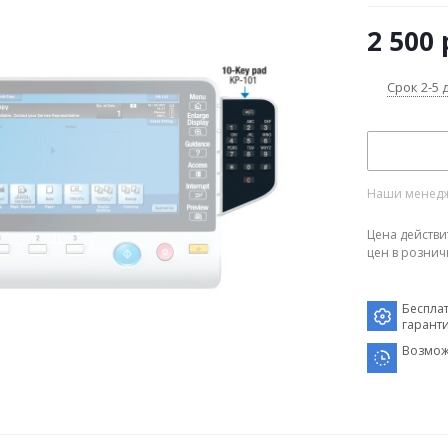
2 500
Срок 2-5 
Наши менедже
Цена действи
цен в рознич
Беспла
гарант
Возмож