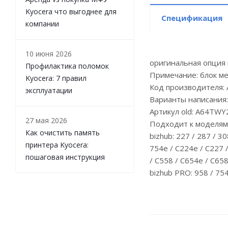
Kyocera что выгоднее для
Спецификация
компании
10 июня 2026
оригинальная опция 
Профилактика поломок
Примечание: блок ме
Kyocera: 7 правил
Код производителя:
эксплуатации
Варианты написания
Артикул old: A64TWY
27 мая 2026
Подходит к моделям: 
Как очистить память
bizhub: 227 / 287 / 30
принтера Kyocera:
754e / C224e / C227 
пошаговая инструкция
/ C558 / C654e / C658
bizhub PRO: 958 / 75