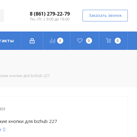
8 (861) 279-22-79
Заказать звонок
Пн.–Пт. с 9:00 до 18:00
такты
0
0
0
кие кнопки для bizhub 227
101
ие кнопки для bizhub 227
е