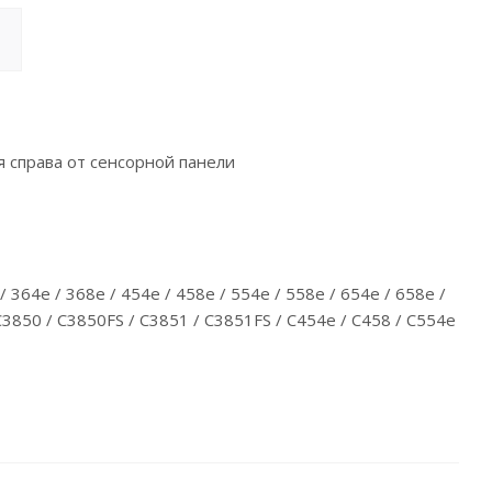
 справа от сенсорной панели
 / 364e / 368e / 454e / 458e / 554e / 558e / 654e / 658e /
 C3850 / C3850FS / C3851 / C3851FS / C454e / C458 / C554e