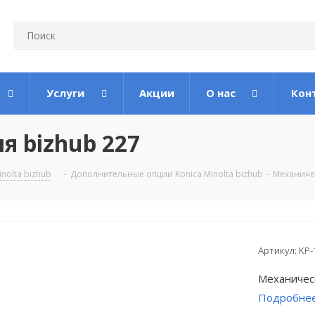
Услуги
Акции
О нас
Кон
 bizhub 227
inolta bizhub
-
Дополнительные опции Konica Minolta bizhub
-
Механичес
Артикул:
KP-
Механическ
Подробне