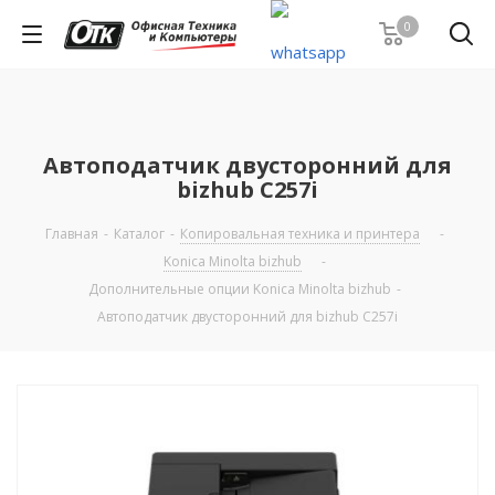
0
Автоподатчик двусторонний для
bizhub C257i
Главная
-
Каталог
-
Копировальная техника и принтера
-
Konica Minolta bizhub
-
Дополнительные опции Konica Minolta bizhub
-
Автоподатчик двусторонний для bizhub C257i