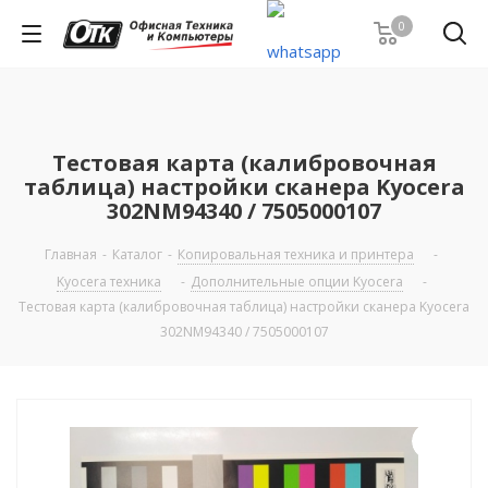
0
Тестовая карта (калибровочная
таблица) настройки сканера Kyocera
302NM94340 / 7505000107
Главная
-
Каталог
-
Копировальная техника и принтера
-
Kyocera техника
-
Дополнительные опции Kyocera
-
Тестовая карта (калибровочная таблица) настройки сканера Kyocera
302NM94340 / 7505000107