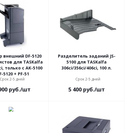
 внешний DF-5120
Разделитель заданий JS-
листов для TASKalfa
5100 для TASKalfa
ci, только с AK-5100
306ci/356ci/406ci, 100 л.
+ PF-5120 + PF-51
Срок 2-5 дней
Срок 2-5 дней
900
руб.
/шт
5 400
руб.
/шт