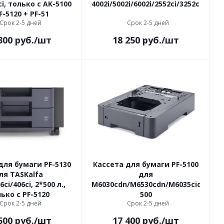
ci, только с AK-5100
4002i/5002i/6002i/2552ci/3252ci/4052c
+ PF-5120 + PF-51
Срок 2-5 дней
Срок 2-5 дней
300
руб.
/шт
18 250
руб.
/шт
для бумаги PF-5130
Кассета для бумаги PF-5100
ля TASKalfa
для
6ci/406ci, 2*500 л.,
M6030cdn/M6530cdn/M6035cidn/M653
ько с PF-5120
500
Срок 2-5 дней
Срок 2-5 дней
500
руб.
/шт
17 400
руб.
/шт