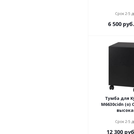
Срок 2-5 
6 500
руб
Тумба для K
M6630cidn (o) 
высока
Срок 2-5 
12 300
руб