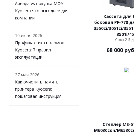
Аренда vs покупка МФУ
Kyocera что выгоднее для
Кассета для 
компании
боковая PF-770 д
3550ci/3051ci/3551
3501i/4
10 июня 2026
Срок 2-5 
Профилактика поломок
68 000
руб
Kyocera: 7 правил
эксплуатации
27 мая 2026
Как очистить память
принтера Kyocera:
пошаговая инструкция
Степлер MS-5
M6030cdn/M6530c