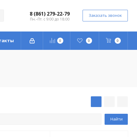
8 (861) 279-22-79
Заказать звонок
Пн.–Пт. с 9:00 до 18:00
такты
0
0
0