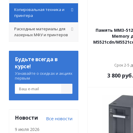
Копировальная техника и
принтера
Расходные материалы для
Память MM3-512
лазерных МФУ и принтеров
Memory 
M5521cdn/M5521c
Будьте всегда в
Срок 2-5 
курсе!
Узнавайте о скидках и акциях
3 800
руб
первым
Новости
Все новости
9 июля 2026