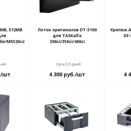
MB, 512MB
Лоток оригиналов DT-5100
Крепеж A
для
для TASKalfa
DF-
dw/M5526cdn/M5526cdw
306ci/356ci/406ci
дней
Срок 2-5 дней
.
/шт
4 300
руб.
/шт
4 