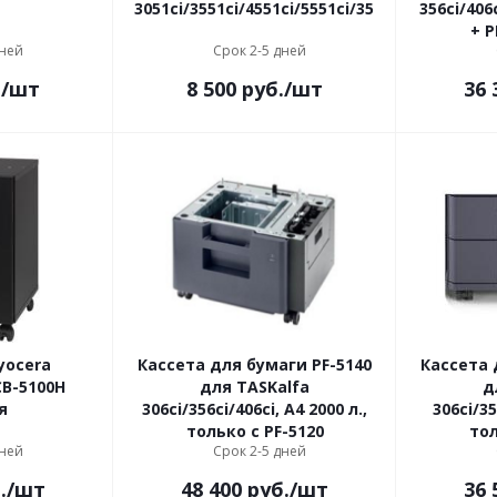
3051ci/3551ci/4551ci/5551ci/3501i/4501i/5501i
356ci/406
дней
Срок 2-5 дней
.
/шт
8 500
руб.
/шт
36 
yocera
Кассета для бумаги PF-5140
Кассета 
CB-5100H
для TASKalfa
д
я
306ci/356ci/406ci, А4 2000 л.,
306ci/35
только с PF-5120
тол
дней
Срок 2-5 дней
.
/шт
48 400
руб.
/шт
36 