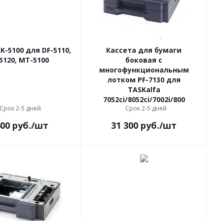
K-5100 для DF-5110,
Кассета для бумаги
5120, MT-5100
боковая с
многофункциональным
лотком PF-7130 для
TASKalfa
7052ci/8052ci/7002i/800
Срок 2-5 дней
Срок 2-5 дней
400
руб.
/шт
31 300
руб.
/шт