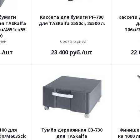
бумаги
Кассета для бумаги PF-790
Кассета 
ля TASKalfa
для TASKalfa 2550ci, 2х500 л.
д
ci/4551ci/5551ci/TASKalfa
306ci/3
50
дней
Срок 2-5 дней
.
/шт
23 400
руб.
/шт
22 
100 для
Тумба деревянная CB-730
Финишер
dn/M6035cidn/M6535cidn
для TASKalfa
на 1000 