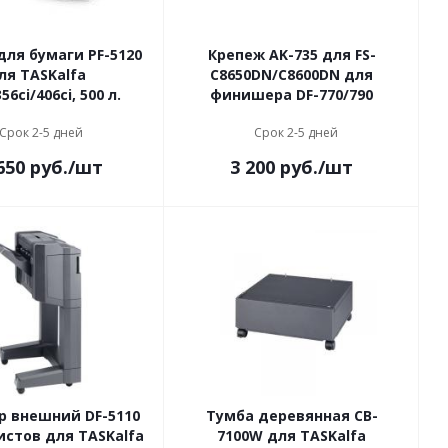
для бумаги PF-5120
Крепеж AK-735 для FS-
ля TASKalfa
C8650DN/C8600DN для
56ci/406ci, 500 л.
финишера DF-770/790
Срок 2-5 дней
Срок 2-5 дней
650
руб.
/шт
3 200
руб.
/шт
 внешний DF-5110
Тумба деревянная CB-
листов для TASKalfa
7100W для TASKalfa