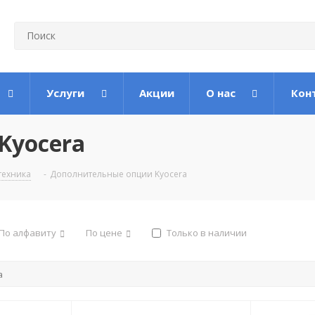
Услуги
Акции
О нас
Кон
Kyocera
техника
-
Дополнительные опции Kyocera
По алфавиту
По цене
Только в наличии