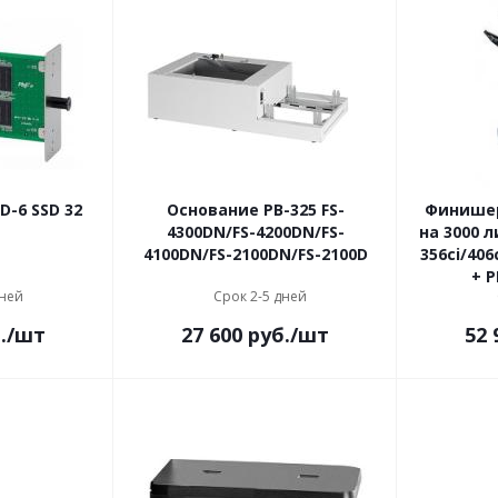
-6 SSD 32
Основание PB-325 FS-
Финишер
4300DN/FS-4200DN/FS-
на 3000 
4100DN/FS-2100DN/FS-2100D
356ci/406
дней
Срок 2-5 дней
.
/шт
27 600
руб.
/шт
52 