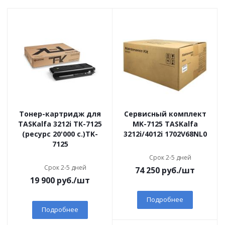
Тонер-картридж для
Сервисный комплект
TASKalfa 3212i ТК-7125
MK-7125 TASKalfa
(ресурс 20'000 c.)TK-
3212i/4012i 1702V68NL0
7125
Срок 2-5 дней
Срок 2-5 дней
74 250
руб.
/шт
19 900
руб.
/шт
Подробнее
Подробнее