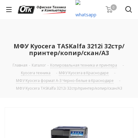
0
МФУ Kyocera TASKalfa 3212i 32стр/
принтер/копир/скан/А3
Главная
-
Каталог
-
Копировальная техника и принтера
-
Kyocera техника
-
МФУ Kyocera в Краснодаре
-
МФУ Kyocera формат А-3 Черно-белые в Краснодаре
-
МФУ Kyocera TASKalfa 3212i 32стр/принтер/копир/скан/А3