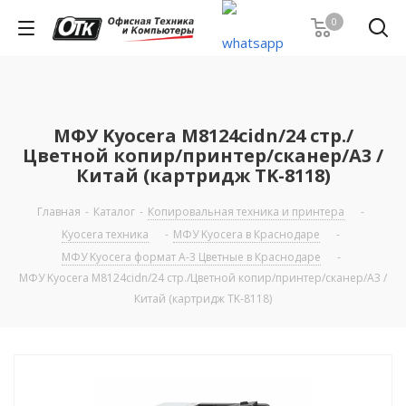
0
МФУ Kyocera M8124cidn/24 стр./
Цветной копир/принтер/сканер/А3 /
Китай (картридж TK-8118)
Главная
-
Каталог
-
Копировальная техника и принтера
-
Kyocera техника
-
МФУ Kyocera в Краснодаре
-
МФУ Kyocera формат А-3 Цветные в Краснодаре
-
МФУ Kyocera M8124cidn/24 стр./Цветной копир/принтер/сканер/А3 /
Китай (картридж TK-8118)