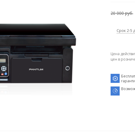
20 000 руб.
Срок 2-5 
Цена действи
цен в рознич
Беспла
гарант
Возмож