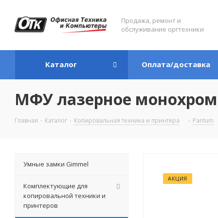
Продажа, ремонт и
обслуживание оргтехники
Каталог
Оплата/доставка
МФУ лазерное монохром
Главная
-
Каталог
-
Копировальная техника и принтера
-
Pantum
Умные замки Gimmel
АКЦИЯ
Комплектующие для
копировальной техники и
принтеров