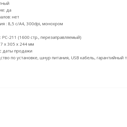
етный
е: да
алов: нет
я : 8,5 с/А4, 300dpi, монохром
 PC-211 (1600 стр., перезаправляемый)
7 x 305 x 244 мм
 с даты продажи
дство по установке, шнур питания, USB кабель, гарантийный 