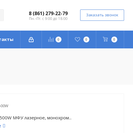
8 (861) 279-22-79
Заказать звонок
Пн.–Пт. с 9:00 до 18:00
такты
0
0
0
500W
500W МФУ лазерное, монохром...
е