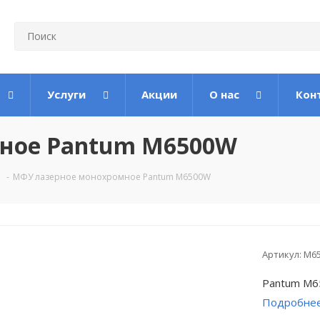
Услуги
Акции
О нас
Кон
ное Pantum M6500W
-
МФУ лазерное монохромное Pantum M6500W
Артикул:
M6
Pantum M6
Подробне