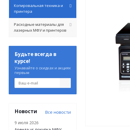
Копировальная техника и
принтера
Расходные материалы для
лазерных МФУ и принтеров
Будьте всегда в
курсе!
Узнавайте о скидках и акциях
первым
Новости
Все новости
9 июля 2026
Аренда vs покупка МФУ