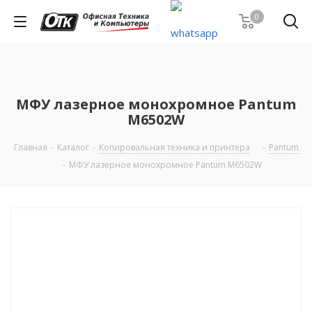
0
МФУ лазерное монохромное Pantum
M6502W
Главная
-
Каталог
-
Копировальная техника и принтера
-
Pantum
-
МФУ лазерное монохромное Pantum M6502W