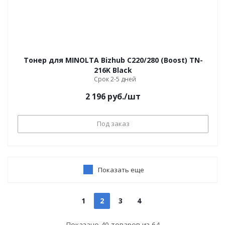
Тонер для MINOLTA Bizhub С220/280 (Boost) TN-
216K Black
Срок 2-5 дней
2 196
руб.
/шт
Под заказ
Показать еще
1
2
3
4
Показано
40
товаров из
64