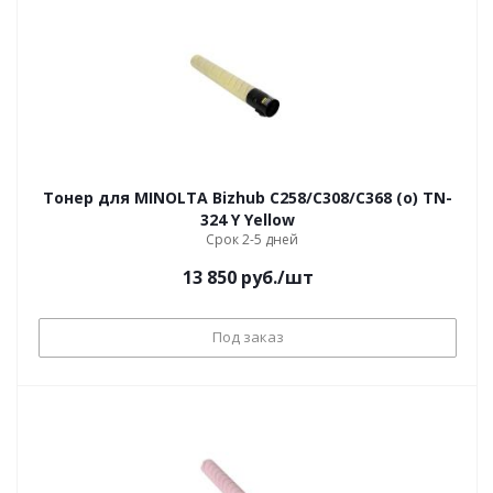
Тонер для MINOLTA Bizhub С258/С308/С368 (o) TN-
324 Y Yellow
Срок 2-5 дней
13 850
руб.
/шт
Под заказ