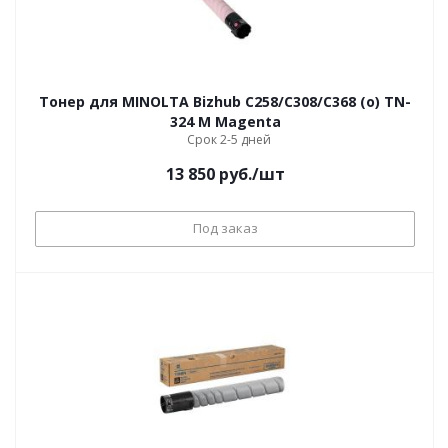
Тонер для MINOLTA Bizhub С258/С308/С368 (o) TN-
324 M Magenta
Срок 2-5 дней
13 850
руб.
/шт
Под заказ