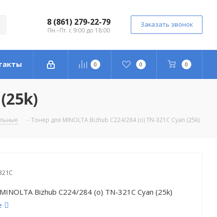
8 (861) 279-22-79
Заказать звонок
Пн.–Пт. с 9:00 до 18:00
такты
0
0
0
(25k)
альные
-
Тонер для MINOLTA Bizhub С224/284 (o) TN-321C Cyan (25k)
321C
MINOLTA Bizhub С224/284 (o) TN-321C Cyan (25k)
е