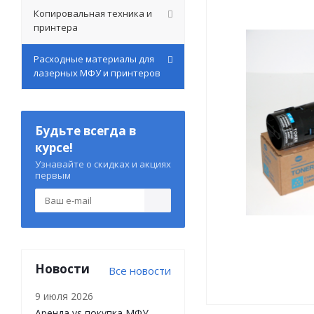
Копировальная техника и
принтера
Расходные материалы для
лазерных МФУ и принтеров
Будьте всегда в
курсе!
Узнавайте о скидках и акциях
первым
Новости
Все новости
9 июля 2026
Аренда vs покупка МФУ