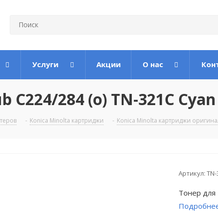
Услуги
Акции
О нас
Кон
 С224/284 (o) TN-321C Cyan 
теров
-
Konica Minolta картриджи
-
Konica Minolta картриджи оригин
Артикул:
TN-
Тонер для 
Подробне