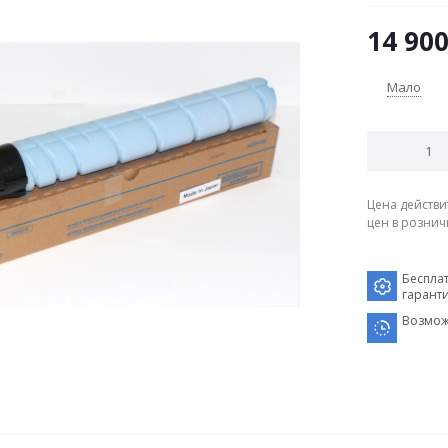
14 90
Мало
Цена действи
цен в рознич
Беспла
гарант
Возмож