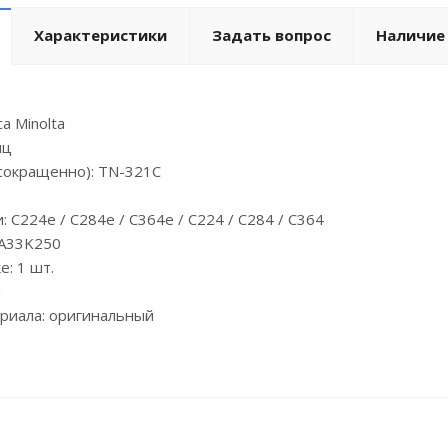
Характеристики
Задать вопрос
Наличие
a Minolta
иц
сокращенно): TN-321C
 C224e / C284e / C364e / C224 / C284 / C364
 A33K250
е: 1 шт.
я
риала: оригинальный