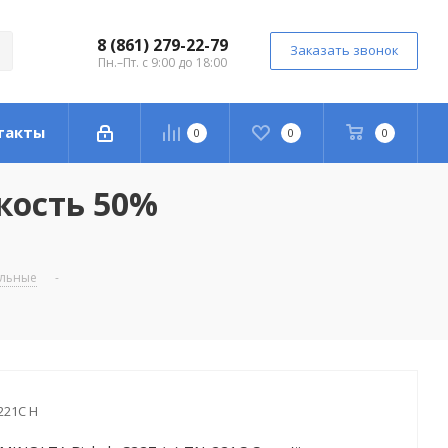
8 (861) 279-22-79
Заказать звонок
Пн.–Пт. с 9:00 до 18:00
такты
0
0
0
мкость 50%
альные
-
221C H