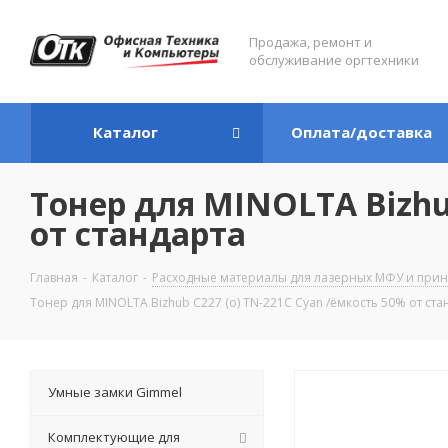
Продажа, ремонт и
обслуживание оргтехники
Каталог
Оплата/доставка
Тонер для MINOLTA Bizhub
от стандарта
Главная
-
Каталог
-
Расходные материалы для лазерных МФУ и прин
Тонер для MINOLTA Bizhub C227 (o) TN-221C Cyan /ёмкость 50% от ста
Умные замки Gimmel
Комплектующие для