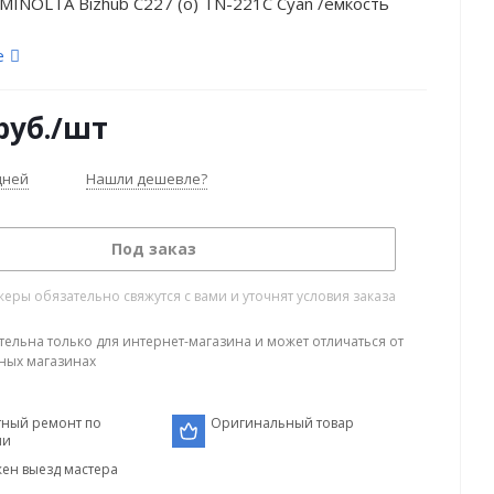
MINOLTA Bizhub C227 (o) TN-221C Cyan /ёмкость
е
руб.
/шт
дней
Нашли дешевле?
Под заказ
ры обязательно свяжутся с вами и уточнят условия заказа
тельна только для интернет-магазина и может отличаться от
ных магазинах
тный ремонт по
Оригинальный товар
ии
ен выезд мастера