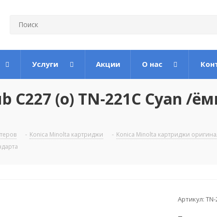
Услуги
Акции
О нас
Кон
 C227 (o) TN-221C Cyan /ё
теров
-
Konica Minolta картриджи
-
Konica Minolta картриджи оригин
ндарта
Артикул:
TN-