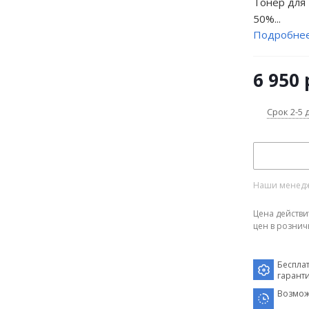
Тонер для 
50%...
Подробне
6 950
Срок 2-5 
Наши менедже
Цена действи
цен в рознич
Беспла
гарант
Возмож