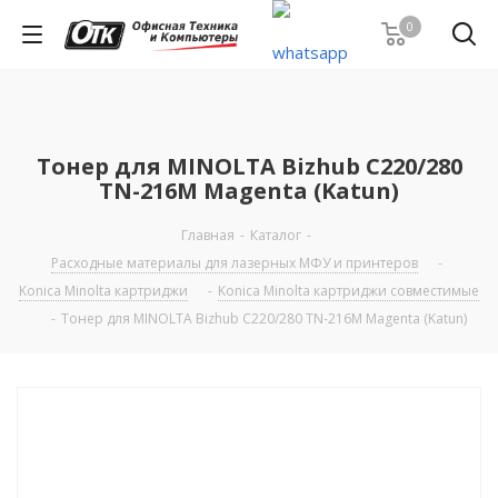
0
Тонер для MINOLTA Bizhub С220/280
TN-216M Magenta (Katun)
Главная
-
Каталог
-
Расходные материалы для лазерных МФУ и принтеров
-
Konica Minolta картриджи
-
Konica Minolta картриджи совместимые
-
Тонер для MINOLTA Bizhub С220/280 TN-216M Magenta (Katun)