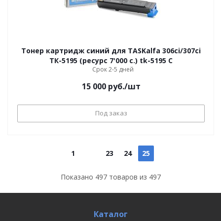
Тонер картридж синий для TASKalfa 306ci/307ci
ТК-5195 (ресурс 7'000 c.) tk-5195 C
Срок 2-5 дней
15 000
руб.
/шт
Под заказ
1
23
24
25
Показано
497
товаров из
497
Каталог