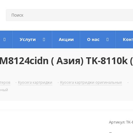
Услуги
Акции
О нас
Кон
8124cidn ( Азия) TK-8110k (
теров
-
Kyocera картриджи
-
Kyocera картриджи оригинальные
-
ерный
Артикул:
TK-