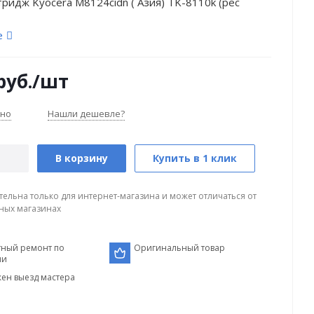
ридж Kyocera M8124cidn ( Азия) TK-8110k (рес
е
руб.
/шт
чно
Нашли дешевле?
В корзину
Купить в 1 клик
тельна только для интернет-магазина и может отличаться от
ных магазинах
тный ремонт по
Оригинальный товар
ии
ен выезд мастера