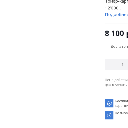
Тонер-карт
12'000...
Подробне
8 100
Достато
Цена действи
цен в рознич
Беспла
гарант
Возмож