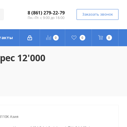
8 (861) 279-22-79
Заказать звонок
Пн.–Пт. с 9:00 до 18:00
такты
0
0
0
рес 12'000
8110K Азия