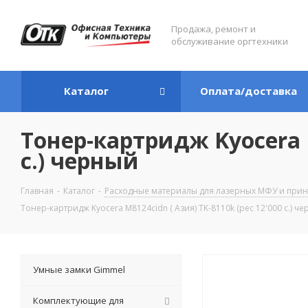
Продажа, ремонт и
обслуживание оргтехники
Каталог
Оплата/доставка
Тонер-картридж Kyocera M
c.) черный
Главная
-
Каталог
-
Расходные материалы для лазерных МФУ и прин
Тонер-картридж Kyocera M8124cidn ( Азия) TK-8110k (рес 12'000 c.) ч
Умные замки Gimmel
Комплектующие для