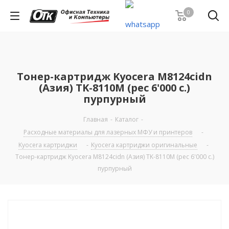
0
Тонер-картридж Kyocera M8124cidn
(Азия) TK-8110M (рес 6'000 c.)
пурпурный
Главная
-
Каталог
-
Расходные материалы для лазерных МФУ и принтеров
-
Kyocera картриджи
-
Kyocera картриджи оригинальные
-
Тонер-картридж Kyocera M8124cidn (Азия) TK-8110M (рес 6'000 c.)
пурпурный