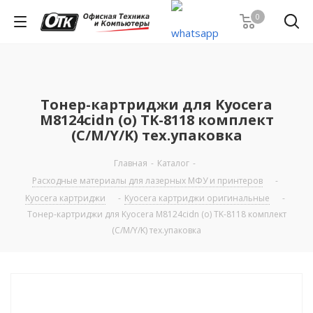
0
Тонер-картриджи для Kyocera
M8124cidn (o) TK-8118 комплект
(C/M/Y/K) тех.упаковка
Главная
-
Каталог
-
Расходные материалы для лазерных МФУ и принтеров
-
Kyocera картриджи
-
Kyocera картриджи оригинальные
-
Тонер-картриджи для Kyocera M8124cidn (o) TK-8118 комплект
(C/M/Y/K) тех.упаковка