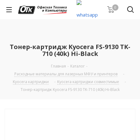
0
Тонер-картридж Kyocera FS-9130 TK-
710 (40k) Hi-Black
Главная
-
Каталог
-
Расходные материалы для лазерных МФУ и принтеров
-
Kyocera картриджи
-
Kyocera картриджи совместимые
-
Тонер-картридж Kyocera FS-9130 TK-710 (40k) Hi-Black