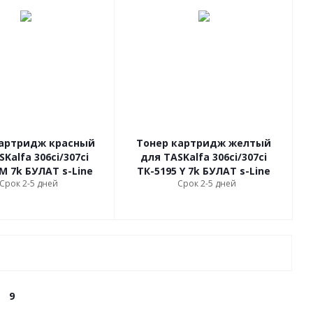
картридж красный
Тонер картридж желтый
Kalfa 306ci/307ci
для TASKalfa 306ci/307ci
M 7k БУЛАТ s-Line
ТК-5195 Y 7k БУЛАТ s-Line
Срок 2-5 дней
Срок 2-5 дней
9