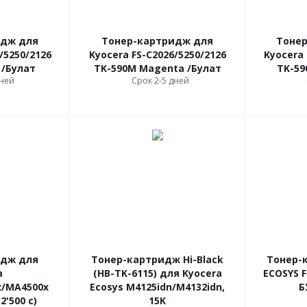
идж для
Тонер-картридж для
Тоне
/5250/2126
Kyocera FS-С2026/5250/2126
Kyocera 
 /Булат
TK-590M Magenta /Булат
TK-59
дней
Срок 2-5 дней
идж для
Тонер-картридж Hi-Black
Тонер-
a
(HB-TK-6115) для Kyocera
ECOSYS F
x/MA4500x
Ecosys M4125idn/M4132idn,
Б
2'500 c)
15K