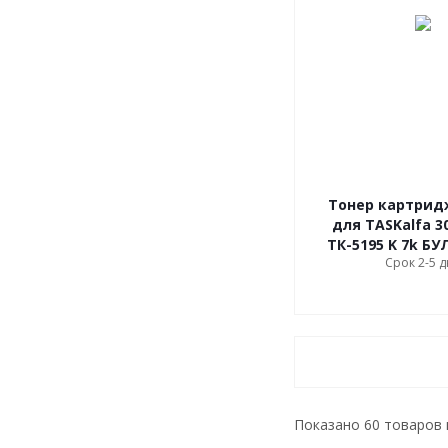
Тонер картрид
для TASKalfa 30
ТК-5195 K 7k БУ
Срок 2-5 
Показано
60
товаров 