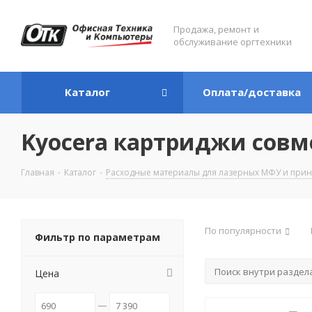
Продажа, ремонт и
обслуживание оргтехники
Каталог
Оплата/доставка
Kyocera картриджи сов
Главная
-
Каталог
-
Расходные материалы для лазерных МФУ и прин
По популярности
Фильтр по параметрам
Цена