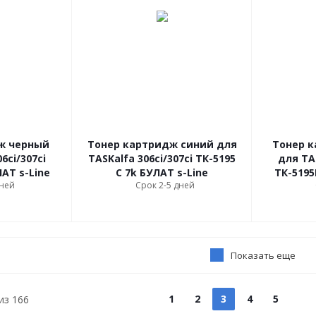
ж черный
Тонер картридж синий для
Тонер 
6ci/307ci
TASKalfa 306ci/307ci ТК-5195
для TAS
ЛАТ s-Line
C 7k БУЛАТ s-Line
ТК-5195
дней
Срок 2-5 дней
Показать еще
1
2
3
4
5
из
166