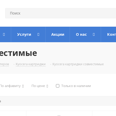
Услуги
Акции
О нас
Кон
местимые
теров
-
Kyocera картриджи
-
Kyocera картриджи совместимые
По алфавиту
По цене
Только в наличии