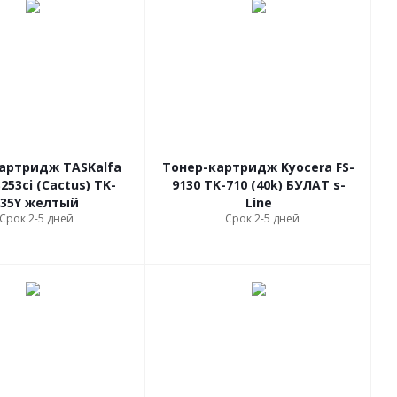
артридж TASKalfa
Тонер-картридж Kyocera FS-
3253ci (Cactus) TK-
9130 TK-710 (40k) БУЛАТ s-
335Y желтый
Line
Срок 2-5 дней
Срок 2-5 дней