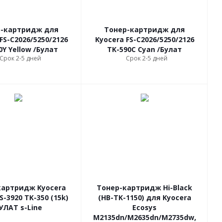
р-картридж для
Тонер-картридж для
FS-С2026/5250/2126
Kyocera FS-С2026/5250/2126
0Y Yellow /Булат
TK-590C Cyan /Булат
Срок 2-5 дней
Срок 2-5 дней
картридж Kyocera
Тонер-картридж Hi-Black
S-3920 TK-350 (15k)
(HB-TK-1150) для Kyocera
УЛАТ s-Line
Ecosys
M2135dn/M2635dn/M2735dw,