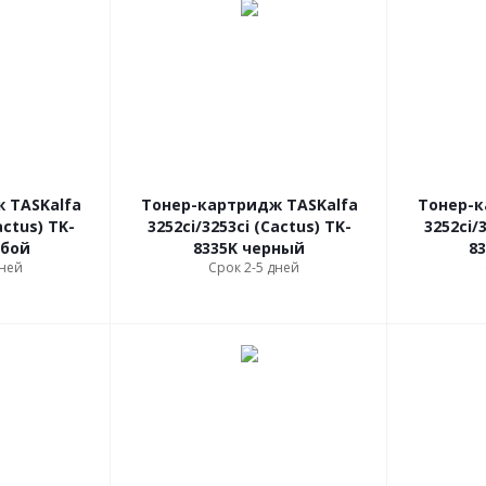
 TASKalfa
Тонер-картридж TASKalfa
Тонер-к
actus) TK-
3252ci/3253ci (Cactus) TK-
3252ci/
убой
8335K черный
8
дней
Срок 2-5 дней