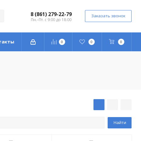
8 (861) 279-22-79
Заказать звонок
Пн.–Пт. с 9:00 до 18:00
такты
0
0
0