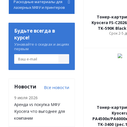
Расходные материалы для
лазерных МФУ и принтеров
Тонер-картр
Kyocera FS-С2026
TK-590K Black
Будьте всегда в
Срок 2-5 
курсе!
Узнавайте о скидках и акциях
первым
Новости
Все новости
9 июля 2026
Аренда vs покупка МФУ
Тонер-картр
Kyocera что выгоднее для
Kyocer
компании
PA4500x/PA6000
TK-3400 (рес.1