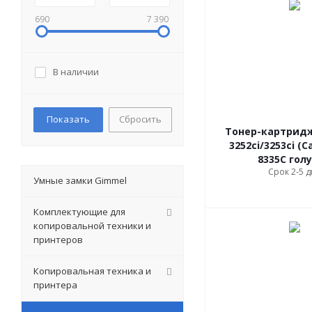
690
7 390
В наличии
Сбросить
Тонер-картридж
3252ci/3253ci (C
8335C гол
Срок 2-5 
Умные замки Gimmel
Комплектующие для
копировальной техники и
принтеров
Копировальная техника и
принтера