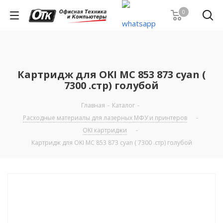
0
Картридж для OKI MC 853 873 cyan (
7300 .стр) голубой
Главная
-
Каталог
-
Расходные материалы для лазерных МФУ и принтеров
-
OKI картриджи
-
Картридж для OKI MC 853 873 cyan ( 7300 .стр) голубой