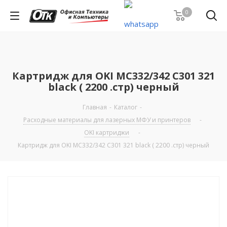
0
Картридж для OKI MC332/342 C301 321
black ( 2200 .стр) черный
Главная
-
Каталог
-
Расходные материалы для лазерных МФУ и принтеров
-
OKI картриджи
-
Картридж для OKI MC332/342 C301 321 black ( 2200 .стр) черный