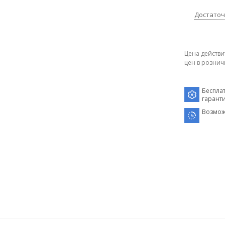
Достато
Цена действи
цен в рознич
Беспла
гарант
Возмож