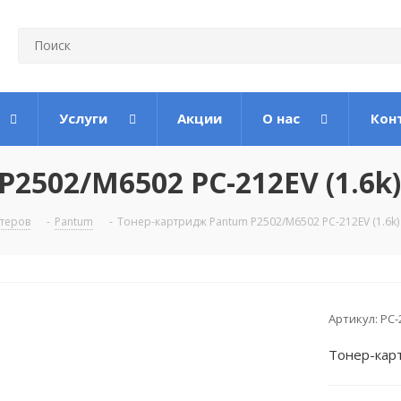
Услуги
Акции
О нас
Кон
2502/M6502 PC-212EV (1.6k)
теров
-
Pantum
-
Тонер-картридж Pantum P2502/M6502 PC-212EV (1.6k)
Артикул:
PC-
Тонер-кар