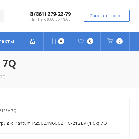
8 (861) 279-22-79
Заказать звонок
Пн.–Пт. с 9:00 до 18:00
такты
0
0
0
 7Q
 7Q
212EV 7Q
тридж Pantum P2502/M6502 PC-212EV (1.6k) 7Q