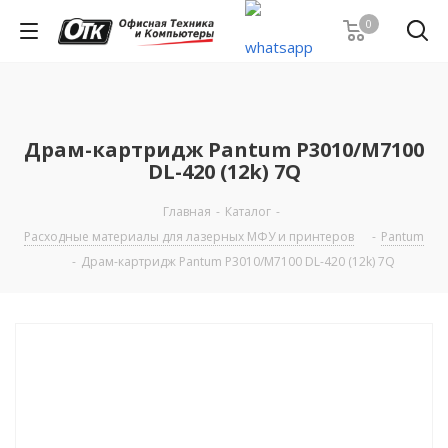
0
Драм-картридж Pantum P3010/M7100
DL-420 (12k) 7Q
Главная
-
Каталог
-
Расходные материалы для лазерных МФУ и принтеров
-
Pantum
-
Драм-картридж Pantum P3010/M7100 DL-420 (12k) 7Q