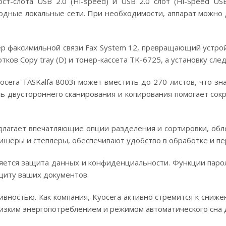
т-слота USB 2.0 (Hi-speed) и USB 2.0 слот (Hi-Speed US
водные локальные сети. При необходимости, аппарат можно
р факсимильной связи Fax System 12, превращающий устрой
ов Copy tray (D) и тонер-кассета TK-6725, а установку сле
ocera TASKalfa 8003i может вместить до 270 листов, что з
 двустороннего сканирования и копирования помогает сок
лагает впечатляющие опции разделения и сортировки, обл
нишеры и степлеры, обеспечивают удобство в обработке и п
вляется защита данных и конфиденциальности. Функции пар
щиту ваших документов.
тивностью. Как компания, Kyocera активно стремится к сни
низким энергопотреблением и режимом автоматического сна 