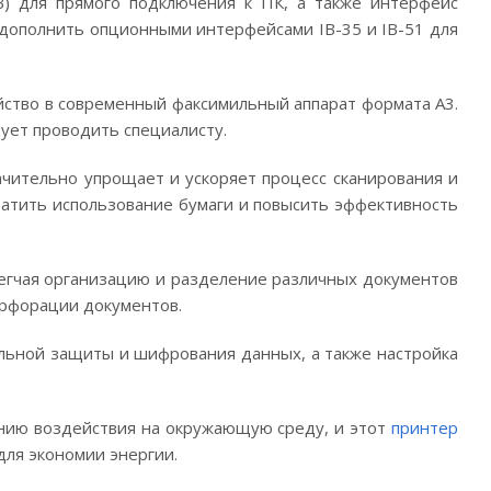
B) для прямого подключения к ПК, а также интерфейс
 дополнить опционными интерфейсами IB-35 и IB-51 для
ство в современный факсимильный аппарат формата A3.
дует проводить специалисту.
начительно упрощает и ускоряет процесс сканирования и
ратить использование бумаги и повысить эффективность
егчая организацию и разделение различных документов
ерфорации документов.
ольной защиты и шифрования данных, а также настройка
жению воздействия на окружающую среду, и этот
принтер
для экономии энергии.