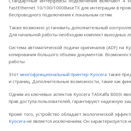
Стандартные интерфейсы подключения включают 4 хос
FastEthernet 10/100/1000BaseTX для интеграции в про
беспроводного подключения к локальным сетям.
Также возможно установить дополнительный контролле
Для начальной работы необходим комплект выходных лотк
Система автоматической подачи оригиналов (ADF) на Ky
копирования большого объема документов. Возможность
работы.
Этот
многофункциональный принтер Kyocera
также пред
и страниц. Дополнительные возможности, такие как фи
Одним из ключевых аспектов Kyocera TASKalfa 8003i я
прав доступа пользователей, гарантируют надежную за
Кроме того, устройство обладает экологической эффек
Kyocera
не является исключением. Он характеризуется 