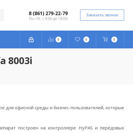
8 (861) 279-22-79
Заказать звонок
Пн.–Пт. с 9:00 до 18:00
0
0
0
a 8003i
е для офисной среды и бизнес-пользователей, которые
 Аппарат построен на контроллере HyPAS и передовых