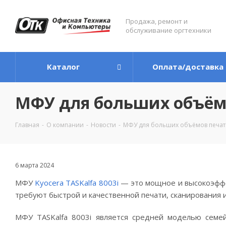
Продажа, ремонт и
обслуживание оргтехники
Каталог
Оплата/доставка
МФУ для больших объёмов
Главная
-
О компании
-
Новости
-
МФУ для больших объёмов печати 
6 марта 2024
МФУ
Kyocera TASKalfa 8003i
— это мощное и высокоэффе
требуют быстрой и качественной печати, сканирования 
МФУ TASKalfa 8003i является средней моделью семей