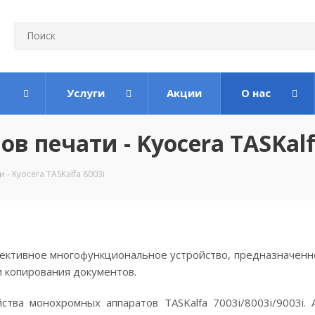
Услуги
Акции
О нас
 печати - Kyocera TASKalf
- Kyocera TASKalfa 8003i
ктивное многофункциональное устройство, предназначенно
и копирования документов.
ства монохромных аппаратов TASKalfa 7003i/8003i/9003i.