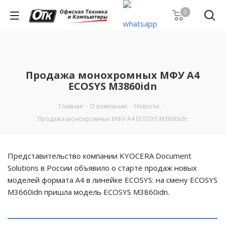
0
Продажа монохромных МФУ А4
ECOSYS M3860idn
Главная
-
О компании
-
Новости
-
Продажа монохромных МФУ А4 ECOSYS M3860idn
Представительство компании KYOCERA Document
Solutions в России объявило о старте продаж новых
моделей формата A4 в линейке ECOSYS: на смену ECOSYS
M3660idn пришла модель ECOSYS M3860idn.