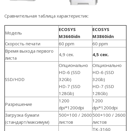
Сравнительная таблица характеристик:
ECOSYS
ECOSYS
Модель
M3660idn
M3860idn
Скорость печати
60 ppm
60 ppm
Время выхода первого
4,9 сек.
4,5 сек.
листа
Опционально
Опционально
HD-6 (SSD
HD-6 (SSD
SSD/HDD
32Gb)
32Gb)
HD-7 (SSD
HD-7 (SSD
128Gb)
128Gb)
1200
1200
Разрешение
dpi*1200dpi
dpi*1200dpi
Загрузка бумаги
500+100 / 2600
500+100 / 2600
(стандарт/максимум)
листов
листов
TK-3160