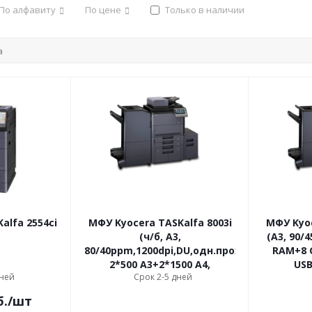
По алфавиту
По цене
Только в наличии
alfa 2554ci
МФУ Kyocera TASKalfa 8003i
МФУ Kyoc
(ч/б, А3,
(A3, 90/
80/40ppm,1200dpi,DU,одн.прох.автопод.270л
RAM+8 G
2*500 A3+2*1500 A4,
USB
дней
Срок 2-5 дней
б.
/шт