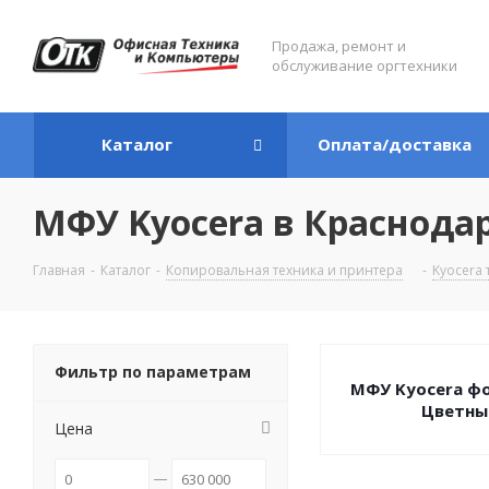
Продажа, ремонт и
обслуживание оргтехники
Каталог
Оплата/доставка
МФУ Kyocera в Краснода
Главная
-
Каталог
-
Копировальная техника и принтера
-
Kyocera 
Фильтр по параметрам
МФУ Kyocera фо
Цветны
Цена