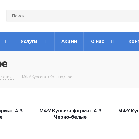
Услуги
Акции
О нас
Кон
ре
техника
-
МФУ Kyocera в Краснодаре
рмат А-3
МФУ Kyocera формат А-3
МФУ Kyo
е
Черно-белые