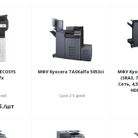
ECOSYS
МФУ Kyocera TASKalfa 5053ci
МФУ Kyoc
fx
(SRA3, 
Сеть, 4
HDD
дней
Срок 2-5 дней
б.
/шт