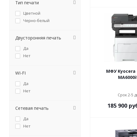
Тип печати
Цветной
Черно-белый
Двусторонняя печать
Да
Нет
МФУ Kyocera 
WI-FI
MA6000i
Да
Нет
Срок 2-5 
185 900
ру
Сетевая печать
Да
Нет