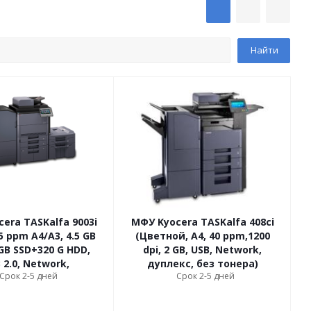
era TASKalfa 9003i
МФУ Kyocera TASKalfa 408ci
45 ppm A4/A3, 4.5 GB
(Цветной, A4, 40 ppm,1200
,
B SSD+320 G HDD,
dpi, 2 GB, USB, Network,
 2.0, Network,
дуплекс, без тонера)
Срок 2-5 дней
Срок 2-5 дней