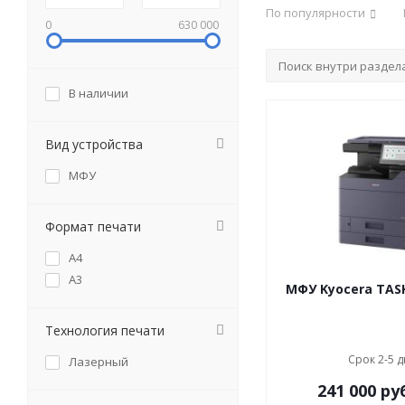
По популярности
0
630 000
В наличии
Вид устройства
МФУ
Формат печати
А4
А3
МФУ Kyocera TASK
Технология печати
Срок 2-5 
Лазерный
241 000
ру