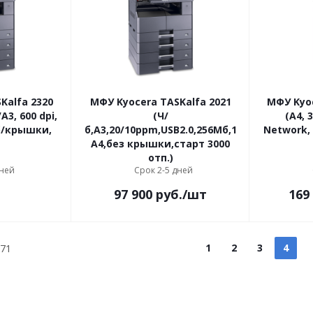
Kalfa 2320
МФУ Kyocera TASKalfa 2021
МФУ Kyoc
A3, 600 dpi,
(Ч/
(A4, 
 б/крышки,
б,А3,20/10ppm,USB2.0,256Мб,1*300лист.А3/
Network,
А4,без крышки,старт 3000
отп.)
дней
Срок 2-5 дней
97 900
руб.
/шт
169
1
2
3
4
71