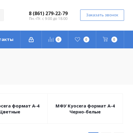
8 (861) 279-22-79
Заказать звонок
Пн.–Пт. с 9:00 до 18:00
такты
0
0
0
cera формат А-4
МФУ Kyocera формат А-4
Цветные
Черно-белые