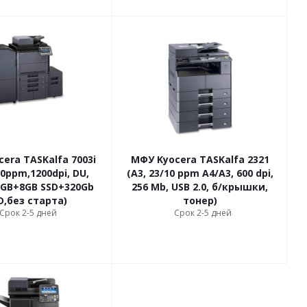
era TASKalfa 7003i
МФУ Kyocera TASKalfa 2321
70ppm,1200dpi, DU,
(A3, 23/10 ppm А4/A3, 600 dpi,
,5GB+8GB SSD+320Gb
256 Mb, USB 2.0, б/крышки,
,без старта)
тонер)
Срок 2-5 дней
Срок 2-5 дней