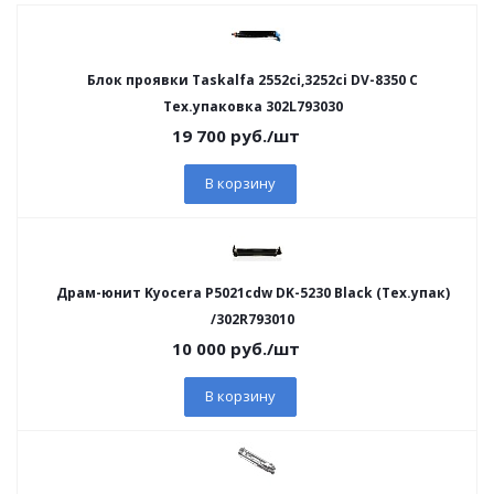
Блок проявки Taskalfa 2552ci,3252ci DV-8350 C
Тех.упаковка 302L793030
19 700
руб.
/шт
В корзину
Драм-юнит Kyocera P5021cdw DK-5230 Black (Teх.упак)
/302R793010
10 000
руб.
/шт
В корзину