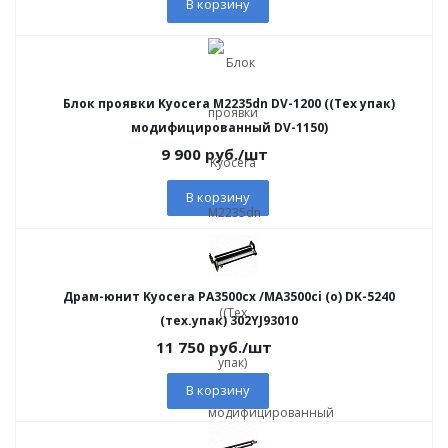
В корзину
Блок проявки Kyocera M2235dn DV-1200 ((Тех упак)
модифицированный DV-1150)
9 900
руб.
/шт
В корзину
Драм-юнит Kyocera PA3500cx /MA3500ci (o) DK-5240
(тех.упак) 302YJ93010
11 750
руб.
/шт
В корзину