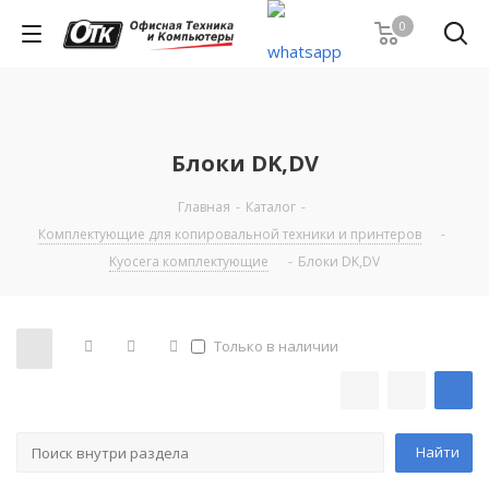
0
Блоки DK,DV
Главная
-
Каталог
-
Комплектующие для копировальной техники и принтеров
-
Kyocera комплектующие
-
Блоки DK,DV
Только в наличии