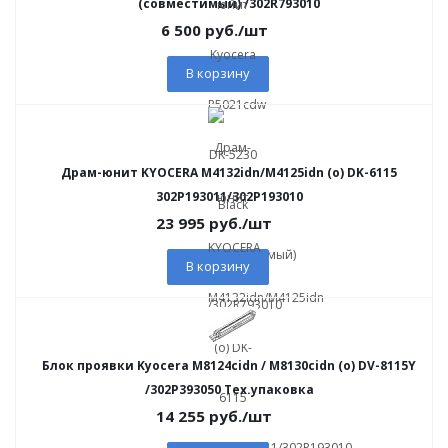
(совместимый) /302R793010
6 500
руб.
/шт
В корзину
Драм-юнит KYOCERA M4132idn/M4125idn (о) DK-6115
302P193011/302P193010
23 995
руб.
/шт
В корзину
Блок проявки Kyocera M8124cidn / M8130cidn (о) DV-8115Y
/302P393050 Тех.упаковка
14 255
руб.
/шт