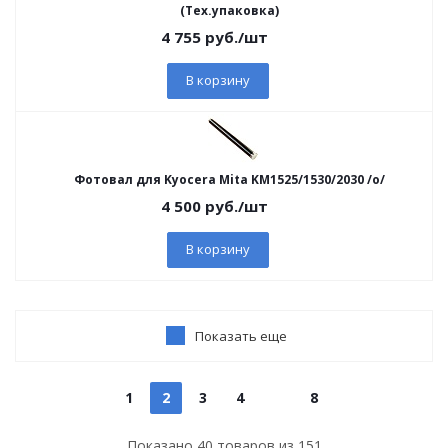
(Тех.упаковка)
4 755
руб.
/шт
В корзину
Фотовал для Kyocera Mita KM1525/1530/2030 /о/
4 500
руб.
/шт
В корзину
Показать еще
1
2
3
4
8
Показано
40
товаров из
151