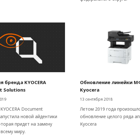
я бренда KYOCERA
Обновление линейки М
 Solutions
Kyocera
019
13 сентября 2018
 KYOCERA Document
Летом 2019 года произошл
 запустила новой айдентики
обновление целого ряда а
оторая придет на замену
Kyocera
 всему миру.