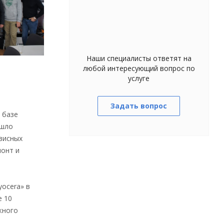
Наши специалисты ответят на
любой интересующий вопрос по
услуге
Задать вопрос
а базе
ошло
висных
монт и
ocera» в
е 10
жного