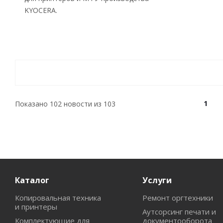
KYOCERA.
1
Показано
102
новости из
103
Каталог
Услуги
Копировальная техника
Ремонт оргтехники
и принтеры
Аутсорсинг печати и
Комплектующие для
документооборота