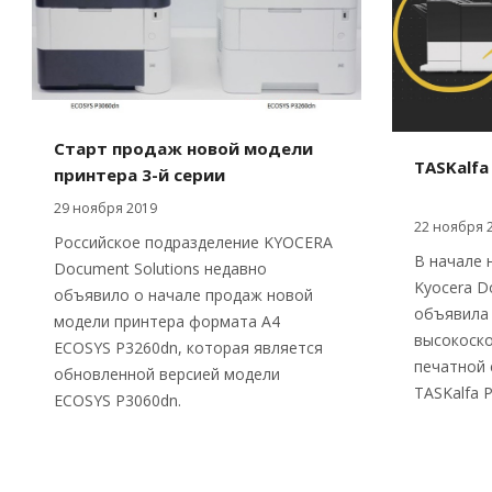
Старт продаж новой модели
TASKalfa
принтера 3-й серии
29 ноября 2019
22 ноября 
Российское подразделение KYOCERA
В начале 
Document Solutions недавно
Kyocera D
объявило о начале продаж новой
объявила 
модели принтера формата А4
высокоско
ECOSYS P3260dn, которая является
печатной 
обновленной версией модели
TASKalfa P
ECOSYS P3060dn.